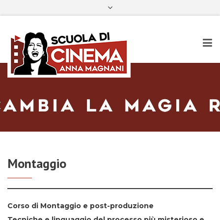
Dietro le quinte
Facebook
Instagram
Email
YouTube
Montaggio
Corso di Montaggio e post-produzione
Tecniche e linguaggio del processo più misterioso e