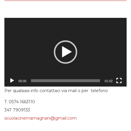
Video
Player
00:00
01:02
Per qualsiasi info contattaci via mail o per telefono
T. 0574 1663110
347 7909133
scuolacinemamagnani@gmail.com